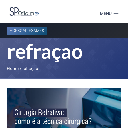
Pular
para
MENU
o
Conteúdo
ACESSAR EXAMES
refraçao
Home
/
refraçao