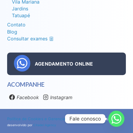
Vila Mariana
Jardins
Tatuapé
Contato
Blog
Consultar exames
AGENDAMENTO ONLINE
ACOMPANHE
Facebook
Instagram
Fale conosco
Política de Cookies e Gerenciamento
|
Privacidade
| Site
desenvolvido por
Citadel Agency