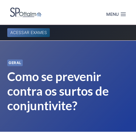
Pular
para
MENU
o
Conteúdo
ACESSAR EXAMES
GERAL
Como se prevenir
contra os surtos de
conjuntivite?