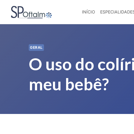
Pular
para
INÍCIO
ESPECIALIDADES
o
Conteúdo
GERAL
O uso do colír
meu bebê?