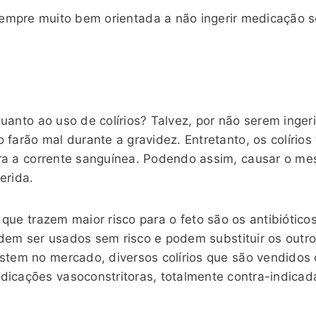
empre muito bem orientada a não ingerir medicação s
quanto ao uso de colírios? Talvez, por não serem inge
o farão mal durante a gravidez. Entretanto, os colíri
ra a corrente sanguínea. Podendo assim, causar o m
erida.
 que trazem maior risco para o fet
o são os antibióticos
dem ser usados sem risco e podem substituir os
outro
istem no mercado, diversos colírios que são vendidos
dicações vasoconstritoras, totalmente contra-indicad