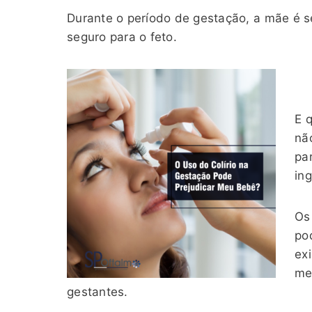
Durante o período de gestação, a mãe é s
seguro para o feto.
E 
nã
pa
ing
Os
po
ex
me
gestantes.