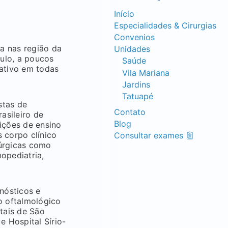
Início
Especialidades & Cirurgias
Convenios
a nas região da
Unidades
ulo, a poucos
Saúde
ativo em todas
Vila Mariana
Jardins
Tatuapé
stas de
Contato
asileiro de
Blog
uições de ensino
 corpo clínico
Consultar exames
rúrgicas como
mopediatria,
nósticos e
o oftalmológico
tais de São
e Hospital Sírio-